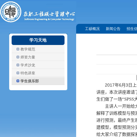
工硕概况
新闻公告
招生
学习天地
教学规范
师资力量
学术沙龙
特色讲座
学生俱乐部
2017
6
3
年
月
日上
讲座，本次讲座邀请
“
SPSS
生们做了一场
主讲人一开始给
解释了训练模型与预
进行预测，最终产生
建模型，模型预测分
给大家介绍了数据探